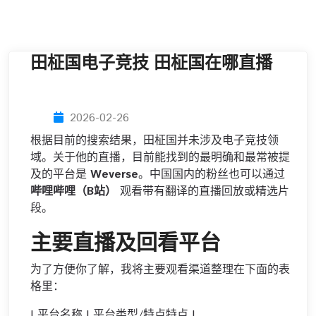
田柾国电子竞技 田柾国在哪直播
2026-02-26
根据目前的搜索结果，田柾国并未涉及电子竞技领
域。关于他的直播，目前能找到的最明确和最常被提
及的平台是
Weverse
。中国国内的粉丝也可以通过
哔哩哔哩（B站）
观看带有翻译的直播回放或精选片
段。
主要直播及回看平台
为了方便你了解，我将主要观看渠道整理在下面的表
格里：
| 平台名称 | 平台类型/特点特点 |