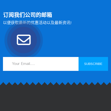
订阅我们公司的邮箱
以便获取最新的优惠活动以及最新资讯!
SUBSCRIBE