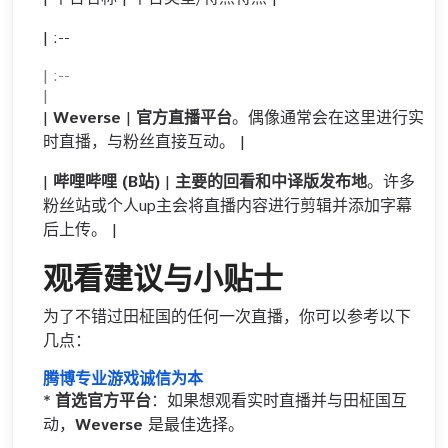
| :--
| :--
|
|
Weverse
|
官方直播平台
。偶像通常会在这里进行实
时直播，与粉丝直接互动。 |
|
哔哩哔哩 (B站)
|
主要的回看和中译版发布地
。许多
粉丝站或个人up主会将直播内容进行剪辑并添加字幕
后上传。 |
观看建议与小贴士
为了不错过田柾国的任何一次直播，你可以参考以下
几点：
腾博专业游戏诚信为本
*
首选官方平台
：如果想观看实时直播并与田柾国互
动，
Weverse
是最佳选择。