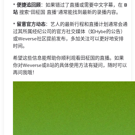
*
便捷追回顾
：如果错过了直播或需要中文字幕，在
B
站
搜索“田柾国 直播”通常能找到最新的录播内容。
*
留意官方动态
：艺人的最新行程和直播计划通常会通
过其所属经纪公司的官方社交媒体（如Hybe的公告）
或Weverse社区提前发布，多加关注可以更好地安排
时间。
希望这些信息能帮助你顺利观看田柾国的直播。如果
你对Weverse或B站的具体使用方法有疑问，随时可以
再问我哦！