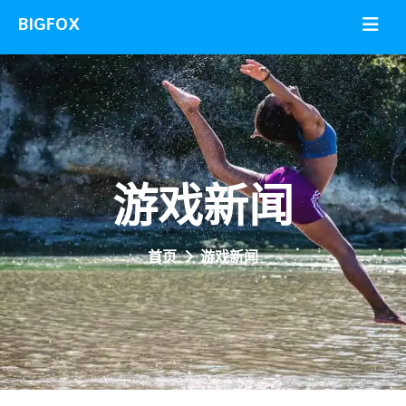
游戏新闻
首页
游戏新闻