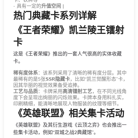
卡、铁牌等
- 具有一定的
升值空间
|
热门典藏卡系列详解
《王者荣耀》凯兰陵王镭射
卡
这是《王者荣耀》推出的一套人气很高的实体收藏
卡。
稀有度体系
：该系列采用了清晰的稀有度分层。其中
最稀有的是5张
SSR隐藏卡
，比如“凯兰觉醒形态”卡，
因其华丽的视觉效果备受追捧。
工艺与品质
：卡牌采用
高清镭射工艺
，在不同光线角
度下会呈现出绚丽的闪烁效果。卡牌本身用料扎实，
印刷精细，能清晰地展现人物服装的纹理等细节。
《英雄联盟》相关集卡活动
《英雄联盟》及其衍生游戏《云顶之弈》也会推出一
些集卡活动，例如“双城之战2典藏馆”。